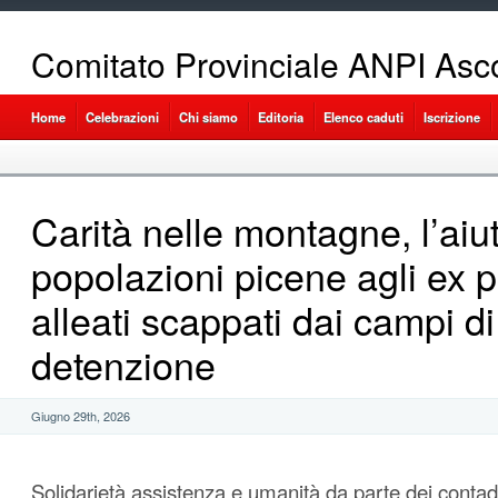
Comitato Provinciale ANPI Asco
Home
Celebrazioni
Chi siamo
Editoria
Elenco caduti
Iscrizione
Carità nelle montagne, l’aiu
popolazioni picene agli ex pr
alleati scappati dai campi di
detenzione
Giugno 29th, 2026
Solidarietà assistenza e umanità da parte dei contadi