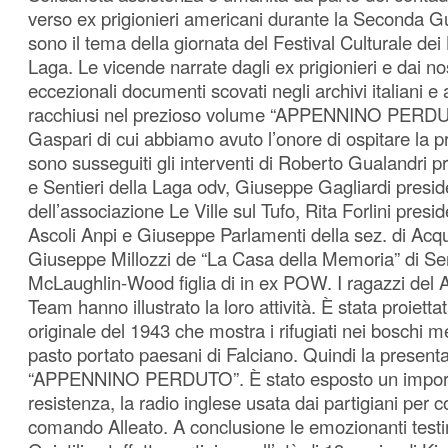
verso ex prigionieri americani durante la Seconda G
sono il tema della giornata del Festival Culturale dei 
Laga. Le vicende narrate dagli ex prigionieri e dai nos
eccezionali documenti scovati negli archivi italiani 
racchiusi nel prezioso volume “APPENNINO PERD
Gaspari di cui abbiamo avuto l’onore di ospitare la p
sono susseguiti gli interventi di Roberto Gualandri p
e Sentieri della Laga odv, Giuseppe Gagliardi presid
dell’associazione Le Ville sul Tufo, Rita Forlini presid
Ascoli Anpi e Giuseppe Parlamenti della sez. di Ac
Giuseppe Millozzi de “La Casa della Memoria” di Ser
McLaughlin-Wood figlia di in ex POW. I ragazzi del 
Team hanno illustrato la loro attività. È stata proietta
originale del 1943 che mostra i rifugiati nei boschi 
pasto portato paesani di Falciano. Quindi la present
“APPENNINO PERDUTO”. È stato esposto un importa
resistenza, la radio inglese usata dai partigiani per 
comando Alleato. A conclusione le emozionanti test