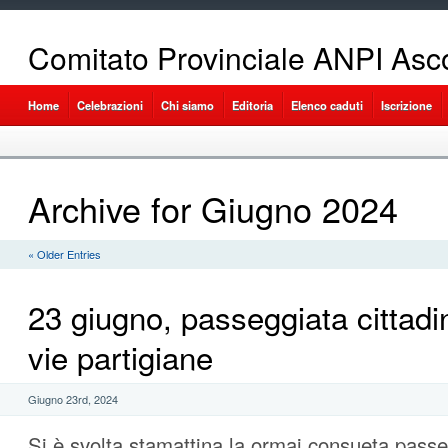
Comitato Provinciale ANPI Asco
Home
Celebrazioni
Chi siamo
Editoria
Elenco caduti
Iscrizione
Archive for Giugno 2024
« Older Entries
23 giugno, passeggiata cittadi
vie partigiane
Giugno 23rd, 2024
Si è svolta stamattina la ormai consueta passe