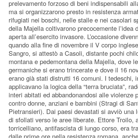
prelevamento forzoso di beni indispensabili all
ma si organizzarono presto in resistenza arma
rifugiati nei boschi, nelle stalle e nei casolari s
della Majella coltivarono precocemente l’idea 
aperta all’esercito invasore. L’occasione diven
quando alla fine di novembre il V corpo inglese,
Sangro, si attestò a Casoli, distante pochi chil
montana e pedemontana della Majella, dove le 
germaniche si erano trincerate e dove il 16 n
erano già stati distrutti 16 comuni. I tedeschi, in
applicavano la logica della “terra bruciata”, ra
interi abitati ed abbandonandosi alle violenze p
contro donne, anziani e bambini (Stragi di San
Pietransieri). Dai paesi devastati si avviò una
di sfollati verso le aree liberate. Ettore Troilo,
torricelliano, antifascista di lungo corso, era tra
dalle prime ore nella resistenza romana, anche