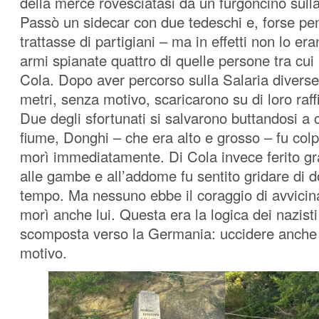
della merce rovesciatasi da un furgoncino sulla
Passò un sidecar con due tedeschi e, forse pe
trattasse di partigiani – ma in effetti non lo er
armi spianate quattro di quelle persone tra cui 
Cola. Dopo aver percorso sulla Salaria diverse
metri, senza motivo, scaricarono su di loro raff
Due degli sfortunati si salvarono buttandosi a c
fiume, Donghi – che era alto e grosso – fu colpi
morì immediatamente. Di Cola invece ferito g
alle gambe e all’addome fu sentito gridare di d
tempo. Ma nessuno ebbe il coraggio di avvicina
morì anche lui. Questa era la logica dei nazisti i
scomposta verso la Germania: uccidere anche
motivo.