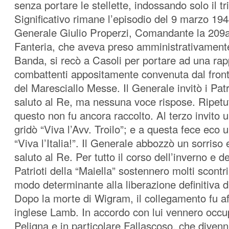
senza portare le stellette, indossando solo il tr
Significativo rimane l’episodio del 9 marzo 194
Generale Giulio Properzi, Comandante la 209a
Fanteria, che aveva preso amministrativamente
Banda, si recò a Casoli per portare ad una ra
combattenti appositamente convenuta dal front
del Maresciallo Messe. Il Generale invitò i Patri
saluto al Re, ma nessuna voce rispose. Ripetuto
questo non fu ancora raccolto. Al terzo invito 
gridò “Viva l’Avv. Troilo”; e a questa fece eco 
“Viva l’Italia!”. Il Generale abbozzò un sorriso 
saluto al Re. Per tutto il corso dell’inverno e d
Patrioti della “Maiella” sostennero molti scontr
modo determinante alla liberazione definitiva d
Dopo la morte di Wigram, il collegamento fu af
inglese Lamb. In accordo con lui vennero occup
Peligna e in particolare Fallascoso, che divenne