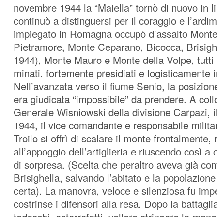
novembre 1944 la “Maiella” tornò di nuovo in l
continuò a distinguersi per il coraggio e l’ardim
impiegato in Romagna occupò d’assalto Monte 
Pietramore, Monte Ceparano, Bicocca, Brisigh
1944), Monte Mauro e Monte della Volpe, tutti p
minati, fortemente presidiati e logisticamente 
Nell’avanzata verso il fiume Senio, la posizio
era giudicata “impossibile” da prendere. A col
Generale Wisniowski della divisione Carpazi, 
1944, il vice comandante e responsabile milit
Troilo si offrì di scalare il monte frontalmente,
all’appoggio dell’artiglieria e riuscendo così a 
di sorpresa. (Scelta che peraltro aveva già co
Brisighella, salvando l’abitato e la popolazione
certa). La manovra, veloce e silenziosa fu imp
costrinse i difensori alla resa. Dopo la battaglia 
tedeschi, esterrefatti, vollero stringere la man