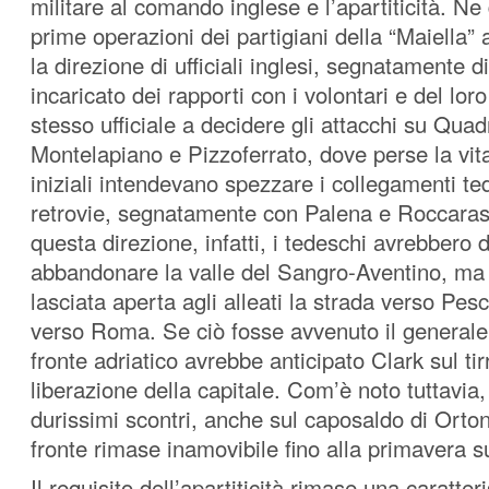
militare al comando inglese e l’apartiticità. Ne
prime operazioni dei partigiani della “Maiella”
la direzione di ufficiali inglesi, segnatamente 
incaricato dei rapporti con i volontari e del loro
stesso ufficiale a decidere gli attacchi su Quadr
Montelapiano e Pizzoferrato, dove perse la vit
iniziali intendevano spezzare i collegamenti te
retrovie, segnatamente con Palena e Roccaraso
questa direzione, infatti, i tedeschi avrebbero
abbandonare la valle del Sangro-Aventino, ma
lasciata aperta agli alleati la strada verso Pes
verso Roma. Se ciò fosse avvenuto il general
fronte adriatico avrebbe anticipato Clark sul tir
liberazione della capitale. Com’è noto tuttavia,
durissimi scontri, anche sul caposaldo di Orton
fronte rimase inamovibile fino alla primavera s
Il requisito dell’apartiticità rimase una caratteri