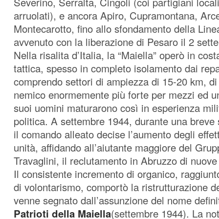
Severino, Serralta, Cingoli (coi partigiani local
arruolati), e ancora Apiro, Cupramontana, Arce
Montecarotto, fino allo sfondamento della Line
avvenuto con la liberazione di Pesaro il 2 set
Nella risalita d’Italia, la “Maiella” operò in cos
tattica, spesso in completo isolamento dai repa
comprendo settori di ampiezza di 15-20 km, di
nemico enormemente più forte per mezzi ed unit
suoi uomini maturarono così in esperienza mili
politica. A settembre 1944, durante una breve 
il comando alleato decise l’aumento degli effetti
unità, affidando all’aiutante maggiore del Gruppo
Travaglini, il reclutamento in Abruzzo di nuove
Il consistente incremento di organico, raggiun
di volontarismo, comportò la ristrutturazione 
venne segnato dall’assunzione del nome defini
Patrioti della Maiella
(settembre 1944). La not