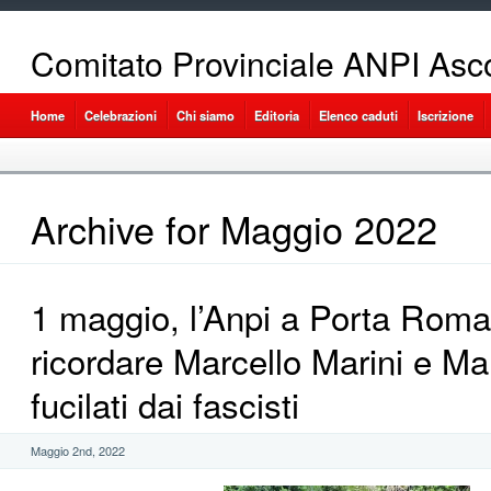
Comitato Provinciale ANPI Asco
Home
Celebrazioni
Chi siamo
Editoria
Elenco caduti
Iscrizione
Archive for Maggio 2022
1 maggio, l’Anpi a Porta Rom
ricordare Marcello Marini e Mar
fucilati dai fascisti
Maggio 2nd, 2022