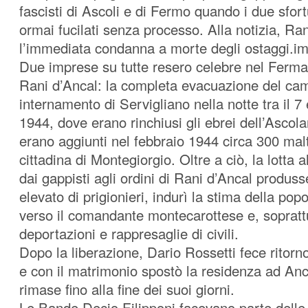
fascisti di Ascoli e di Fermo quando i due sfort
ormai fucilati senza processo. Alla notizia, Ra
l’immediata condanna a morte degli ostaggi.i
Due imprese su tutte resero celebre nel Ferma
Rani d’Ancal: la completa evacuazione del ca
internamento di Servigliano nella notte tra il 7 
1944, dove erano rinchiusi gli ebrei dell’Ascolan
erano aggiunti nel febbraio 1944 circa 300 malt
cittadina di Montegiorgio. Oltre a ciò, la lotta 
dai gappisti agli ordini di Rani d’Ancal produ
elevato di prigionieri, indurì la stima della pop
verso il comandante montecarottese e, sopratt
deportazioni e rappresaglie di civili.
Dopo la liberazione, Dario Rossetti fece ritor
e con il matrimonio spostò la residenza ad An
rimase fino alla fine dei suoi giorni.
Le Bande Decio Filipponi facevano parte delle 