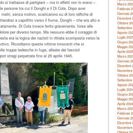
 si trattasse di partigiani – ma in effetti non lo erano –
Marzo 202
le persone tra cui il Donghi e il Di Cola. Dopo aver
Febbraio 
Gennaio 2
 metri, senza motivo, scaricarono su di loro raffiche di
Dicembre 
ttandosi a capofitto verso il fiume, Donghi – che era alto e
Ottobre 20
iatamente. Di Cola invece ferito gravemente, forse alle
Settembre
dolore per diverso tempo. Ma nessuno ebbe il coraggio di
Agosto 20
Luglio 202
sta era la logica dei nazisti in ritirata scomposta verso la
Giugno 20
ivo. Ricordiamo queste vittime innocenti che si
Maggio 20
lle truppe tedesche in fuga, alleate dei fascisti
Aprile 202
iori stragi perpetrate fino al 25 aprile 1945.
Marzo 202
Gennaio 2
Dicembre 
Novembre
Ottobre 20
Settembre
Agosto 20
Luglio 202
Giugno 20
Maggio 20
Aprile 202
Marzo 202
Febbraio 
Gennaio 2
Dicembre 
Novembre
Ottobre 20