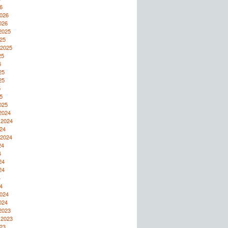
6
2026
026
2025
25
 2025
25
5
25
25
5
5
025
2024
 2024
24
 2024
24
4
24
24
4
4
2024
024
2023
 2023
23