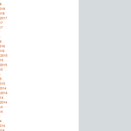
8
2018
018
 2017
17
17
7
6
6
2016
016
 2015
15
 2015
15
5
5
2015
2014
 2014
14
 2014
14
14
4
4
2014
014