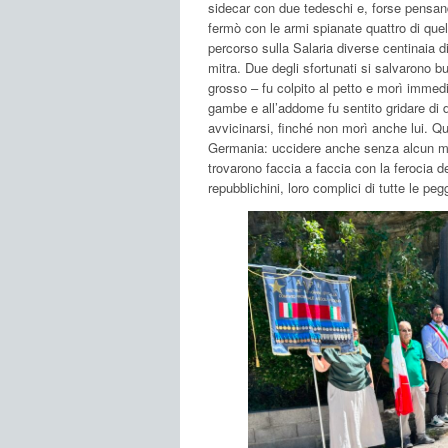
sidecar con due tedeschi e, forse pensando
fermò con le armi spianate quattro di quel
percorso sulla Salaria diverse centinaia di
mitra. Due degli sfortunati si salvarono bu
grosso – fu colpito al petto e morì immed
gambe e all’addome fu sentito gridare di 
avvicinarsi, finché non morì anche lui. Que
Germania: uccidere anche senza alcun mot
trovarono faccia a faccia con la ferocia de
repubblichini, loro complici di tutte le pegg