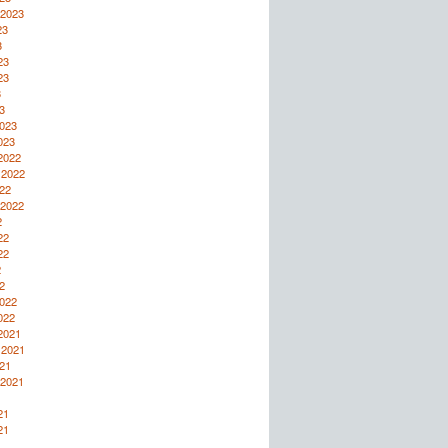
 2023
23
3
23
23
3
3
2023
023
2022
 2022
22
 2022
2
22
22
2
2
2022
022
2021
 2021
21
 2021
1
21
21
1