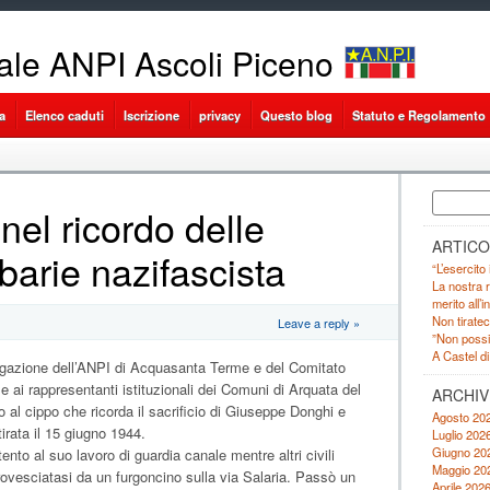
ale ANPI Ascoli Piceno
a
Elenco caduti
Iscrizione
privacy
Questo blog
Statuto e Regolamento
Ricerca
nel ricordo delle
per:
ARTICO
rbarie nazifascista
“L’esercito
La nostra r
merito all’
Non tiratec
Leave a reply »
”Non possia
A Castel di
egazione dell’ANPI di Acquasanta Terme e del Comitato
 ai rappresentanti istituzionali dei Comuni di Arquata del
ARCHIV
l cippo che ricorda il sacrificio di Giuseppe Donghi e
Agosto 20
tirata il 15 giugno 1944.
Luglio 202
Giugno 20
nto al suo lavoro di guardia canale mentre altri civili
Maggio 20
ovesciatasi da un furgoncino sulla via Salaria. Passò un
Aprile 202