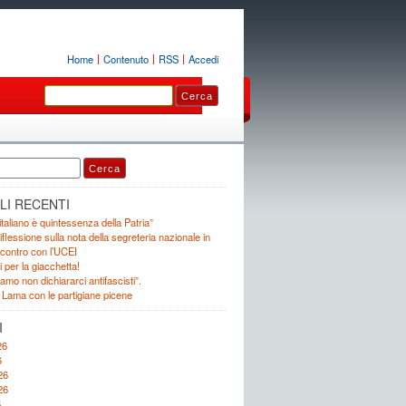
Home
Contenuto
RSS
Accedi
LI RECENTI
 italiano è quintessenza della Patria”
iflessione sulla nota della segreteria nazionale in
incontro con l’UCEI
i per la giacchetta!
mo non dichiararci antifascisti”.
 Lama con le partigiane picene
I
26
6
26
26
6