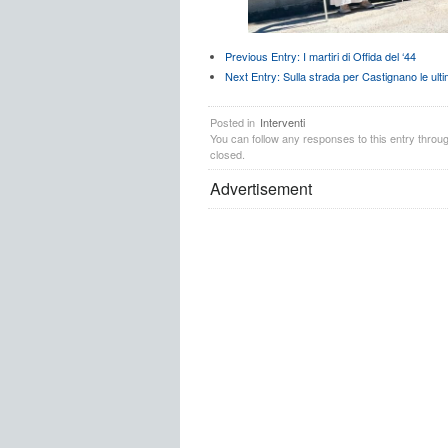
Previous Entry:
I martiri di Offida del ‘44
Next Entry:
Sulla strada per Castignano le ultim
Posted in
Interventi
You can follow any responses to this entry throu
closed.
Advertisement