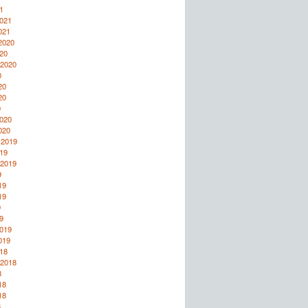
1
2021
021
2020
20
 2020
0
20
20
0
2020
020
 2019
19
 2019
9
19
19
9
9
2019
019
18
 2018
8
18
18
8