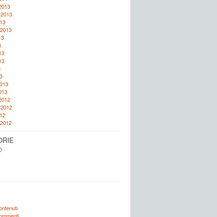
2013
 2013
13
 2013
13
3
13
13
3
3
2013
013
2012
 2012
12
 2012
ORIE
O
ontenuti
commenti