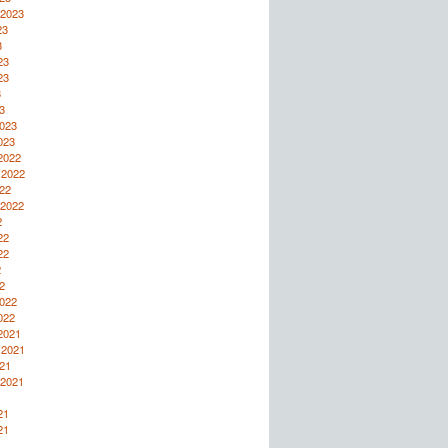
 2023
23
3
23
23
3
3
2023
023
2022
 2022
22
 2022
2
22
22
2
2
2022
022
2021
 2021
21
 2021
1
21
21
1