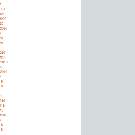
1
2021
021
2020
20
 2020
0
20
20
0
2020
020
 2019
19
 2019
9
19
19
9
9
2019
019
18
 2018
8
18
18
8