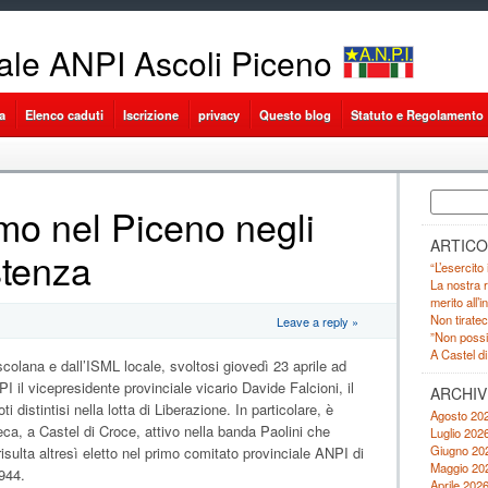
ale ANPI Ascoli Piceno
a
Elenco caduti
Iscrizione
privacy
Questo blog
Statuto e Regolamento
Ricerca
mo nel Piceno negli
per:
ARTICO
stenza
“L’esercito
La nostra r
merito all’
Non tiratec
Leave a reply »
”Non possia
A Castel di
colana e dall’ISML locale, svoltosi giovedì 23 aprile ad
PI il vicepresidente provinciale vicario Davide Falcioni, il
ARCHIV
i distintisi nella lotta di Liberazione. In particolare, è
Agosto 20
eca, a Castel di Croce, attivo nella banda Paolini che
Luglio 202
Giugno 20
ulta altresì eletto nel primo comitato provinciale ANPI di
Maggio 20
944.
Aprile 202