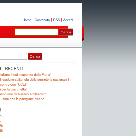
Home
Contenuto
RSS
Accedi
LI RECENTI
 italiano è quintessenza della Patria”
iflessione sulla nota della segreteria nazionale in
incontro con l’UCEI
i per la giacchetta!
mo non dichiararci antifascisti”.
 Lama con le partigiane picene
I
26
6
26
26
6