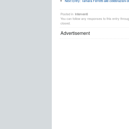
Next Entry:
Tamara Ferretti alle celebrazioni d
Posted in
Interventi
You can follow any responses to this entry throu
closed.
Advertisement