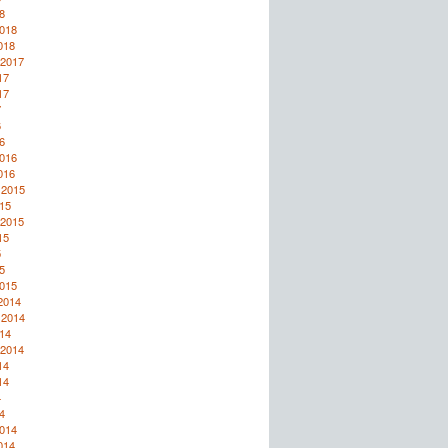
8
2018
018
 2017
17
17
7
6
6
2016
016
 2015
15
 2015
15
5
5
2015
2014
 2014
14
 2014
14
14
4
4
2014
014