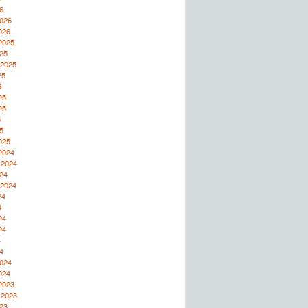
6
2026
026
2025
25
 2025
25
5
25
25
5
5
025
2024
 2024
24
 2024
24
4
24
24
4
4
2024
024
2023
 2023
23