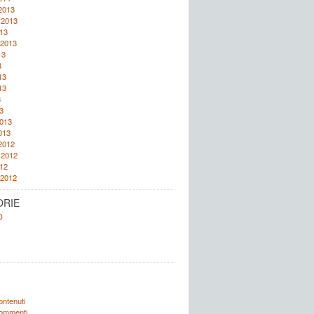
2013
 2013
13
 2013
13
3
13
13
3
3
2013
013
2012
 2012
12
 2012
ORIE
O
ontenuti
commenti