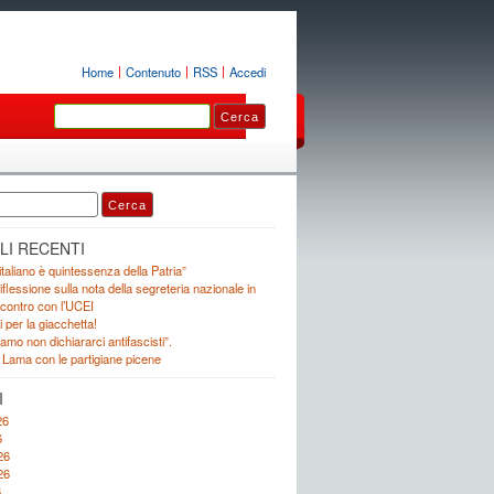
Home
Contenuto
RSS
Accedi
LI RECENTI
 italiano è quintessenza della Patria”
iflessione sulla nota della segreteria nazionale in
incontro con l’UCEI
i per la giacchetta!
mo non dichiararci antifascisti”.
 Lama con le partigiane picene
I
26
6
26
26
6