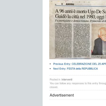
Previous Entry:
CELEBRAZIONE DEL 25 APR
Next Entry:
FESTA della REPUBBLICA
Posted in
Interventi
You can follow any responses to this entry throu
closed.
Advertisement