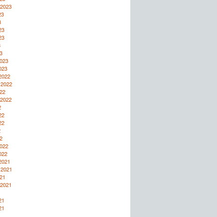
 2023
23
3
23
23
3
3
2023
023
2022
 2022
22
 2022
2
22
22
2
2
2022
022
2021
 2021
21
 2021
1
21
21
1