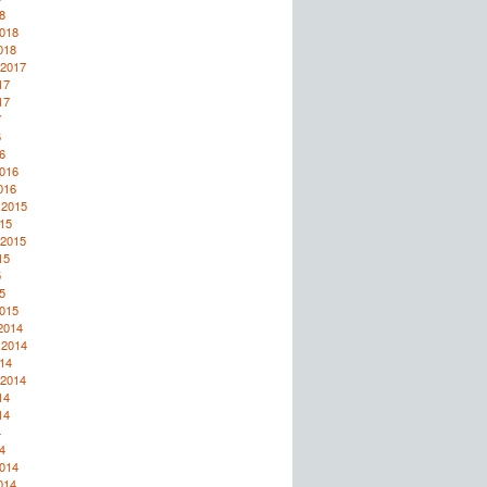
8
2018
018
 2017
17
17
7
6
6
2016
016
 2015
15
 2015
15
5
5
2015
2014
 2014
14
 2014
14
14
4
4
2014
014