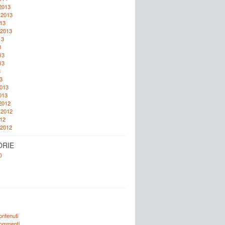
2013
 2013
13
 2013
13
3
13
13
3
3
2013
013
2012
 2012
12
 2012
ORIE
O
ontenuti
commenti