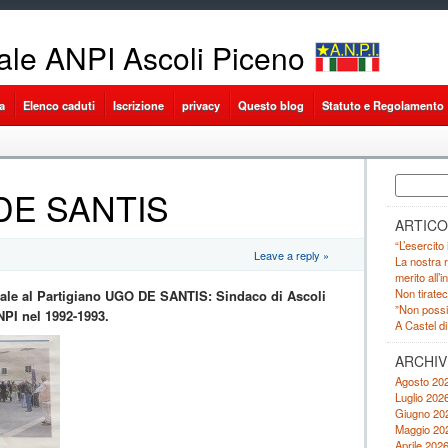
ale ANPI Ascoli Piceno
a
Elenco caduti
Iscrizione
privacy
Questo blog
Statuto e Regolamento
Ricerca
 DE SANTIS
per:
ARTICO
“L’esercito
Leave a reply »
La nostra r
merito all’
Non tiratec
nale al Partigiano UGO DE SANTIS: Sindaco di Ascoli
”Non possia
NPI nel 1992-1993.
A Castel di
ARCHIV
Agosto 20
Luglio 202
Giugno 20
Maggio 20
Aprile 202