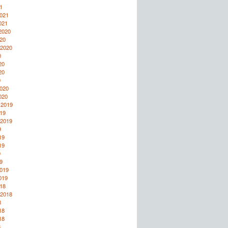
1
2021
021
2020
20
 2020
0
20
20
0
2020
020
 2019
19
 2019
9
19
19
9
9
2019
019
18
 2018
8
18
18
8