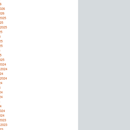
6
2026
026
2025
25
 2025
25
5
25
25
5
5
025
2024
 2024
24
 2024
24
4
24
24
4
4
2024
024
2023
 2023
23